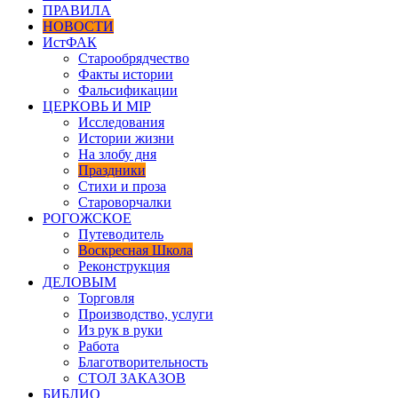
ПРАВИЛА
НОВОСТИ
ИстФАК
Старообрядчество
Факты истории
Фальсификации
ЦЕРКОВЬ И МIР
Исследования
Истории жизни
На злобу дня
Праздники
Стихи и проза
Староворчалки
РОГОЖСКОЕ
Путеводитель
Воскресная Школа
Реконструкция
ДЕЛОВЫМ
Торговля
Производство, услуги
Из рук в руки
Работа
Благотворительность
СТОЛ ЗАКАЗОВ
БИБЛИО