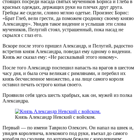
стоящих посреди насада святых мучеников Бориса и Глеба в
красных одеждах, держащих руки на плечах друг друга.
Гребцы же сидели, словно мглою одетые. Произнес Борис:
«Брат Глеб, вели грести, да поможем сроднику своему князю
Александру». Увидев такое видение и услышав эти слова
мучеников, Пелугий стоял, устрашенный, пока насад не
скрылся с глаз его.
Вскоре после этого пришел Александр, и Пелугий, радостно
встретив князя Александра, поведал ему одному о видении.
Князь же сказал ему: «Не рассказывай этого никому».
После того Александр поспешил напасть на врагов в шестом
часу дня, и была сеча великая с римлянами, и перебил их
князь бесчисленное множество, а на лице самого короля
оставил печать острого копья своего.
Проявили себя здесь шесть храбрых, как он, мужей из полка
Александра.
Князь Александр Невский с войском.
Первый — по имени Таврило Олексич. Он напал на шнек и,
увидев королевича, влекомого под руки, въехал до самого
корабля по сходням, по которым бежали с королевичем;