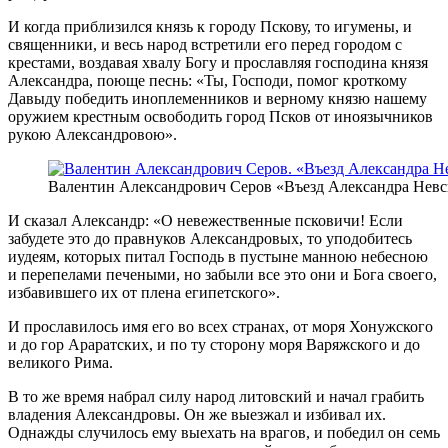
И когда приблизился князь к городу Пскову, то игумены, и
священники, и весь народ встретили его перед городом с
крестами, воздавая хвалу Богу и прославляя господина князя
Александра, поюще песнь: «Ты, Господи, помог кроткому
Давыду победить иноплеменников и верному князю нашему
оружием крестным освободить город Псков от иноязычников
рукою Александровою».
Валентин Александрович Серов «Въезд Александра Невск
И сказал Александр: «О невежественные псковичи! Если
забудете это до правнуков Александровых, то уподобитесь
иудеям, которых питал Господь в пустыне манною небесною
и перепелами печеными, но забыли все это они и Бога своего,
избавившего их от плена египетского».
И прославилось имя его во всех странах, от моря Хонужского
и до гор Араратских, и по ту сторону моря Варяжского и до
великого Рима.
В то же время набрал силу народ литовский и начал грабить
владения Александровы. Он же выезжал и избивал их.
Однажды случилось ему выехать на врагов, и победил он семь