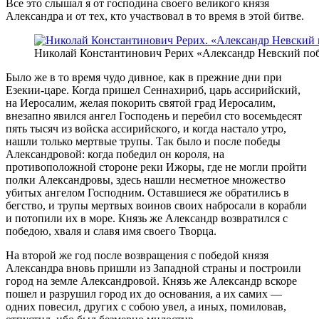
Все это слышал я от господина своего великого князя
Александра и от тех, кто участвовал в то время в этой битве.
Николай Константинович Рерих «Александр Невский поб
Было же в то время чудо дивное, как в прежние дни при
Езекии-царе. Когда пришел Сеннахириб, царь ассирийский,
на Иеросалим, желая покорить святой град Иеросалим,
внезапно явился ангел Господень и перебил сто восемьдесят
пять тысяч из войска ассирийского, и когда настало утро,
нашли только мертвые трупы. Так было и после победы
Александровой: когда победил он короля, на
противоположной стороне реки Ижоры, где не могли пройти
полки Александровы, здесь нашли несметное множество
убитых ангелом Господним. Оставшиеся же обратились в
бегство, и трупы мертвых воинов своих набросали в корабли
и потопили их в море. Князь же Александр возвратился с
победою, хваля и славя имя своего Творца.
На второй же год после возвращения с победой князя
Александра вновь пришли из Западной страны и построили
город на земле Александровой. Князь же Александр вскоре
пошел и разрушил город их до основания, а их самих —
одних повесил, других с собою увел, а иных, помиловав,