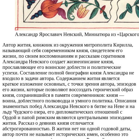
Александр Ярославич Невский, Миниатюра из «Царского
Автор жития, книжник из окружения митрополита Кирилла,
называющий себя современником князя, свидетелем его
жизни, по своим воспоминаниям и рассказам соратников
Александра Невского создает жизнеописание князя,
прославляющее его воинские доблести и политические
успехи. Составление полной биографии князя Александра не
входило в задачи автора. Содержанием жития является
краткое изложение основных, с точки зрения автора, эпизодов
его жизни, которые позволяют воссоздать героический образ
князя, сохранившийся в памяти современников: князя —
воина, доблестного полководца и умного политика. Описания
знаменитых побед Александра Невского в битве на Неве и на
льду Чудского озера, его дипломатических отношений с
Ордой и папой римским являются центральными эпизодами
жития. Рассказ о деяниях князя отличается
абстрогированностью. В житии нет ни одной годовой даты,
автор почти не называет исторических имен, особенно это