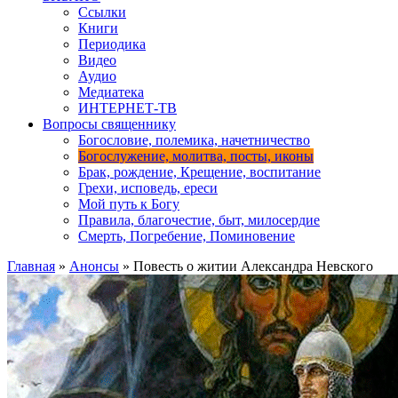
Ссылки
Книги
Периодика
Видео
Аудио
Медиатека
ИНТЕРНЕТ-ТВ
Вопросы священнику
Богословие, полемика, начетничество
Богослужение, молитва, посты, иконы
Брак, рождение, Крещение, воспитание
Грехи, исповедь, ереси
Мой путь к Богу
Правила, благочестие, быт, милосердие
Смерть, Погребение, Поминовение
Главная
»
Анонсы
»
Повесть о житии Александра Невского