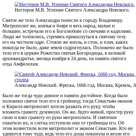
Нестеров М.В. Успение Святого Александра Невского.
Святое же тело Александра понесли к городу Владимиру.
Митрополит же, князья и бояре и весь народ, малые и
большие, встречали его в Боголюбове со свечами и кадилами.
Люди же толпились, стремясь прикоснуться к святому телу
его на честном одре. Стояли же вопль, и стон, и плач, каких
никогда не было, даже земля содрогнулась. Положено же было
тело его в церкви Рожества святыя Богородицы, в великой
архимандритье, месяца ноября в 24 день, на память святого
отца Амфилохия.
Александр Невский. Фреска, 1666 год, Москва, Кремль, 
Было же тогда чудо дивное и памяти достойное. Когда было
положено святое тело его в гробницу, тогда Севастьян-эконом
и Кирилл-митрополит хотели разжать его руку, чтобы
вложить грамоту духовную. Он же, будто живой, простер руку
свою и взял грамоту из руки митрополита. И смятение
охватило их, и слегка отступили они от гробницы его. Об
этом возвестили всем митрополит и эконом Севастьян. Кто не
удивится тому чуду, ведь тело его душа покинула и везли его