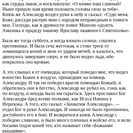
как сердца львов, и воскликнули: «О княже наш славный!
Ныне пришло нам время положить головы свои за тебя».
Князь же Александр воздел руки к небу и сказал: «Суди меня,
Боже, рассуди распрю мою с народом неправедным и помоги
мне, Господи, как в древности помог Моисею одолеть
Амалика и прадеду нашему Ярославу окаянного Святополка».
Была же тогда суббота, и когда взошло солнце, сошлись
противники. И была сеча жестокая, и стоял треск от
ломающихся копий и звон от ударов мечей, и казалось, что
двинулось замерзшее озеро, и не было видно льда, ибо
покрылось оно кровью.
А это слышал я от очевидца, который поведал мне, что видел
воинство Божие в воздухе, пришедшее на помощь
Александру. И так он победил врагов помощью Божьей, и
обратились они в бегство, Александр же рубил их, гоня, как
по воздуху, и некуда было им скрыться. Здесь прославил Бог
Александра пред всеми полками, как Исуса Навина у
Иерихона. А того, кто сказал: «Захватим Александра», —
отдал Бог в руки Александра. И никогда не было противника,
достойного его в бою. И возвратился князь Александр с
победою славною, и было много пленных в войске его, и вели
босыми подле коней тех, кто называет себя «Божьими
рыцарями».