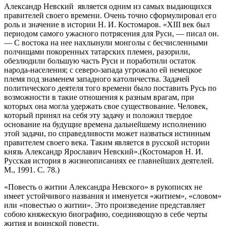
Александр Невский является одним из самых выдающихся
правителей своего времени. Очень точно сформулировал его
роль и значение в истории Н. И. Костомаров. «XIII век был
периодом самого ужасного потрясения для Руси, — писал он.
— С востока на нее нахлынули монголы с бесчисленными
полчищами покоренных татарских племен, разорили,
обезлюдили большую часть Руси и поработили остаток
народа-населения; с северо-запада угрожало ей немецкое
племя под знаменем западного католичества. Задачей
политического деятеля того времени было поставить Русь по
возможности в такие отношения к разным врагам, при
которых она могла удержать свое существование. Человек,
который принял на себя эту задачу и положил твердое
основание на будущие времена дальнейшему исполнению
этой задачи, по справедливости может назваться истинным
правителем своего века. Таким является в русской истории
князь Александр Ярославич Невский».(Костомаров Н. И.
Русская история в жизнеописаниях ее главнейших деятелей.
М., 1991. С. 78.)
«Повесть о житии Александра Невского» в рукописях не
имеет устойчивого названия и именуется «житием», «словом»
или «повестью о житии». Это произведение представляет
собою княжескую биографию, соединяющую в себе черты
жития и воинской повести.