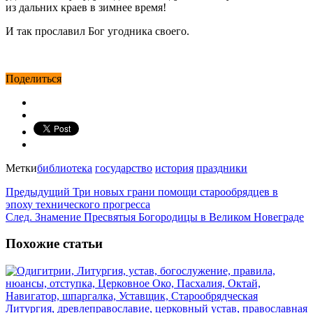
из дальних краев в зимнее время!
И так прославил Бог угодника своего.
Поделиться
Метки
библиотека
государство
история
праздники
Предыдущий
Три новых грани помощи старообрядцев в
эпоху технического прогресса
След.
Знамение Пресвятыя Богородицы в Великом Новеграде
Похожие статьи