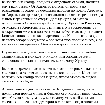
Князь же Александр, подумав с мудрецами своими, написал
ему такой ответ: «От Адама до потопа, от потопа до
разделения народов, от смешения народов до начала Авраама,
от Авраама до прохождения израильтян сквозь море, от исхода
сынов Израилевых до смерти Давыда-царя, от начала
царствования Соломона до Августа и до Христова Рожества,
от Рожества Христова и до распятия его и воскресения, от
воскресения же его и вознесения на небеса и до царствования
Константинова, от начала царствования Константинова до
первого собора и седьмого – обо всем этом хорошо знаем, а от
вас учения не примем». Они же возвратились восвояси.
И умножились дни жизни его в великой славе, ибо любил
священников, и монахов, и нищих, митрополитов же и
епископов почитал и внимал им, как самому Христу.
Было в те времена насилие великое от иноверных, гнали они
христиан, заставляя их воевать на своей стороне. Князь же
великий Александр пошел к царю, чтобы отмолить людей
своих от этой беды.
А сына своего Дмитрия послал в Западные страны, и все
полки свои послал с ним, и близких своих домочадцев, сказав
им: «Служите сыну моему, как самому мне, всей жизнью
своей». И пошел князь Дмитрий в силе великой, и завоевал