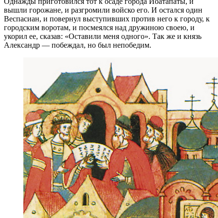
Однажды приготовился тот к осаде города Иоатапаты, и
вышли горожане, и разгромили войско его. И остался один
Веспасиан, и повернул выступивших против него к городу, к
городским воротам, и посмеялся над дружиною своею, и
укорил ее, сказав: «Оставили меня одного». Так же и князь
Александр — побеждал, но был непобедим.