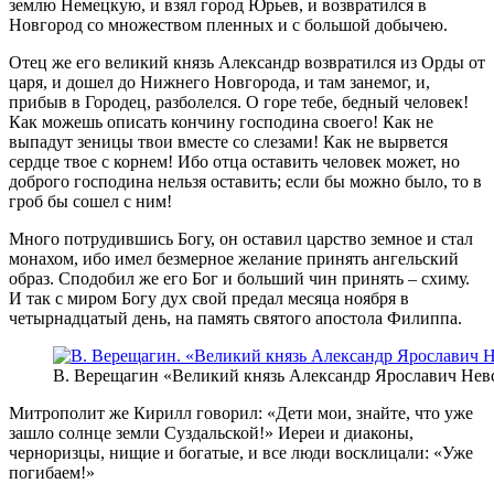
землю Немецкую, и взял город Юрьев, и возвратился в
Новгород со множеством пленных и с большой добычею.
Отец же его великий князь Александр возвратился из Орды от
царя, и дошел до Нижнего Новгорода, и там занемог, и,
прибыв в Городец, разболелся. О горе тебе, бедный человек!
Как можешь описать кончину господина своего! Как не
выпадут зеницы твои вместе со слезами! Как не вырвется
сердце твое с корнем! Ибо отца оставить человек может, но
доброго господина нельзя оставить; если бы можно было, то в
гроб бы сошел с ним!
Много потрудившись Богу, он оставил царство земное и стал
монахом, ибо имел безмерное желание принять ангельский
образ. Сподобил же его Бог и больший чин принять – схиму.
И так с миром Богу дух свой предал месяца ноября в
четырнадцатый день, на память святого апостола Филиппа.
В. Верещагин «Великий князь Александр Ярославич Нев
Митрополит же Кирилл говорил: «Дети мои, знайте, что уже
зашло солнце земли Суздальской!» Иереи и диаконы,
черноризцы, нищие и богатые, и все люди восклицали: «Уже
погибаем!»