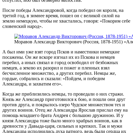
отпустил, ибо был безмерно милостив.
После победы Александровой, когда победил он короля, на
третий год, в зимнее время, пошел он с великой силой на
землю немецкую, чтобы не хвастались, говоря: «Покорим себе
словенский народ».
Моравов Александр Викторович (Россия, 1878-1951) «Ал
А был ими уже взят город Псков и наместники немецкие
посажены. Он же вскоре изгнал их из Пскова и немцев
перебил, а иных связал и город освободил от безбожных
немцев, а землю их разорил и пожег и пленных взял
бесчисленное множество, а других перебил. Немцы же,
гордые, собрались и сказали: «Пойдем, и победим
Александра, и захватим его».
Когда же приблизились немцы, то проведали о них стражи.
Князь же Александр приготовился к бою, и пошли они друг
против друга, и покрылось озеро Чудское множеством тех и
других воинов. Отец же Александра Ярослав прислал ему на
помощь младшего брата Андрея с большою дружиною. И у
князя Александра тоже было много храбрых воинов, как в
древности у Давыда-царя, сильных и крепких. Так и мужи
Александра исполнились духа ратного, ведь были сердца их