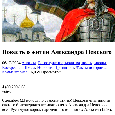
Повесть о житии Александра Невского
06/12/2024
Анонсы
,
Богослужение, молитва, посты, иконы
,
Воскресная Школа
,
Новости
,
Праздники
,
Факты истории
2
Комментариев
16,059 Просмотры
4
(80.29%)
68
votes
6 декабря (23 ноября по старому стилю) Церковь чтит память
святаго благовернаго великаго князя Александра Невского,
всея Руси чудотворца, нареченнаго во иноцех Алексия (1263).