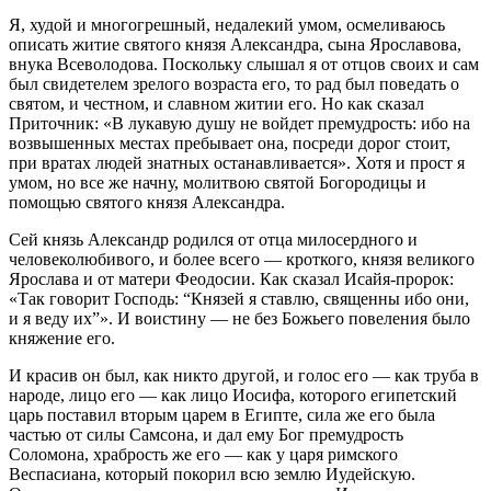
Я, худой и многогрешный, недалекий умом, осмеливаюсь
описать житие святого князя Александра, сына Ярославова,
внука Всеволодова. Поскольку слышал я от отцов своих и сам
был свидетелем зрелого возраста его, то рад был поведать о
святом, и честном, и славном житии его. Но как сказал
Приточник: «В лукавую душу не войдет премудрость: ибо на
возвышенных местах пребывает она, посреди дорог стоит,
при вратах людей знатных останавливается». Хотя и прост я
умом, но все же начну, молитвою святой Богородицы и
помощью святого князя Александра.
Сей князь Александр родился от отца милосердного и
человеколюбивого, и более всего — кроткого, князя великого
Ярослава и от матери Феодосии. Как сказал Исайя-пророк:
«Так говорит Господь: “Князей я ставлю, священны ибо они,
и я веду их”». И воистину — не без Божьего повеления было
княжение его.
И красив он был, как никто другой, и голос его — как труба в
народе, лицо его — как лицо Иосифа, которого египетский
царь поставил вторым царем в Египте, сила же его была
частью от силы Самсона, и дал ему Бог премудрость
Соломона, храбрость же его — как у царя римского
Веспасиана, который покорил всю землю Иудейскую.