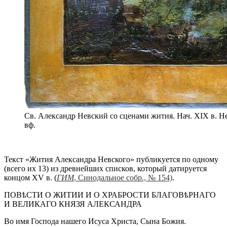
Св. Александр Невский со сценами жития. Нач. XIX в. Н
вф.
Текст «Жития Александра Невского» публикуется по одному
(всего их 13) из древнейших списков, который датируется
концом XV в. (
ГИМ
, Синодальное собр., № 154)
.
ПОВѣСТИ О ЖИТИИ И О ХРАБРОСТИ БЛАГОВѣРНАГО
И ВЕЛИКАГО КНЯЗЯ АЛЕКСАНДРА
Во имя Господа нашего Исуса Христа, Сына Божия.