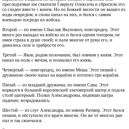
преследуемые им схватили Гаврилу Олексича и сбросили его
со сходен вместе с конем. Но по Божьей милости он вышел из
воды невредим, и снова напал на них, и бился с самим
воеводою посреди их войска.
Второй — по имени Сбыслав Якунович, новгородец. Этот
много раз нападал на войско их и бился одним топором, не
имея страха в душе своей; и пали многие от руки его, и
дивились силе и храбрости его.
Третий — Яков, родом полочанин, был ловчим у князя. Этот
напал на полк с мечом, и похвалил его князь.
Четвертый — новгородец, по имени Меша. Этот пеший с
дружиною своею напал на корабли и потопил три корабля.
Пятый — из младшей дружины, по имени Сава. Этот
ворвался в большой королевский златоверхий шатер и подсек
столб шатерный. Полки Александровы, видевши шатра
падение, возрадовались.
Шестой — из слуг Александра, по имени Ратмир. Этот бился
пешим, и обступили его враги многие. Он же от многих ран
пал и так скончался.