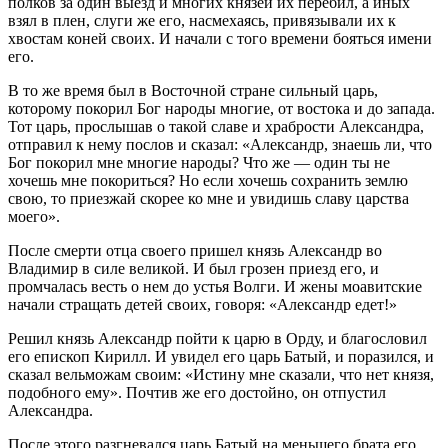
полков за один выезд и многих князей их перебил, а иных
взял в плен, слуги же его, насмехаясь, привязывали их к
хвостам коней своих. И начали с того времени бояться имени
его.
В то же время был в Восточной стране сильный царь,
которому покорил Бог народы многие, от востока и до запада.
Тот царь, прослышав о такой славе и храбрости Александра,
отправил к нему послов и сказал: «Александр, знаешь ли, что
Бог покорил мне многие народы? Что же — один ты не
хочешь мне покориться? Но если хочешь сохранить землю
свою, то приезжай скорее ко мне и увидишь славу царства
моего».
После смерти отца своего пришел князь Александр во
Владимир в силе великой. И был грозен приезд его, и
промчалась весть о нем до устья Волги. И жены моавитские
начали стращать детей своих, говоря: «Александр едет!»
Решил князь Александр пойти к царю в Орду, и благословил
его епископ Кирилл. И увидел его царь Батый, и поразился, и
сказал вельможам своим: «Истину мне сказали, что нет князя,
подобного ему». Почтив же его достойно, он отпустил
Александра.
После этого разгневался царь Батый на меньшего брата его