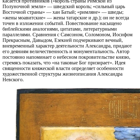
касается противников («король страны Римской из
Полуночной земли» — шведский король; «сильный царь
Восточной страны» — хан Батый; «римляне» — шведы;
«жены моавитские» — жены татарские и др.); он не всегда
точен в изложении событий. Повествование насыщено
библейскими аналогиями, цитатами, литературными
параллелями. Сравнения с Самсоном, Соломоном, Иосифом
Прекрасным, Давыдом, Езекией подчеркивают вечный,
вневременный характер деятельности Александра, придают
его деяниям величественность и монументальность. Автор
постоянно напоминает о небесном покровительстве князю,
стремясь показать, что «на таковые Бог призирает». Идея
священности княжеской власти определяет особенности
художественной структуры жизнеописания Александра
Невского.