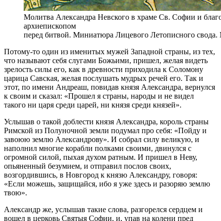
Молитва Александра Невского в храме Св. Софии и благ
архиепископом
перед битвой. Миниатюра Лицевого Летописного свода. 
Потому-то один из именитых мужей Западной страны, из тех,
что называют себя слугами Божьими, пришел, желая видеть
зрелость силы его, как в древности приходила к Соломону
царица Савская, желая послушать мудрых речей его. Так и
этот, по имени Андреаш, повидав князя Александра, вернулся
к своим и сказал: «Прошел я страны, народы и не видел
такого ни царя среди царей, ни князя среди князей».
Услышав о такой доблести князя Александра, король страны
Римской из Полуночной земли подумал про себя: «Пойду и
завоюю землю Александрову». И собрал силу великую, и
наполнил многие корабли полками своими, двинулся с
огромной силой, пыхая духом ратным. И пришел в Неву,
опьяненный безумием, и отправил послов своих,
возгордившись, в Новгород к князю Александру, говоря:
«Если можешь, защищайся, ибо я уже здесь и разоряю землю
твою».
Александр же, услышав такие слова, разгорелся сердцем и
вошел в церковь Святыя Софии, и, упав на колени пред