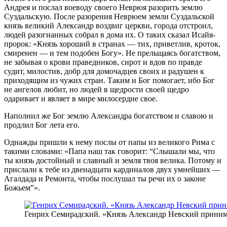
Андрея и послал воеводу своего Неврюя разорить землю
Суздальскую. После разорения Неврюем земли Суздальской
князь великий Александр воздвиг церкви, города отстроил,
людей разогнанных собрал в дома их. О таких сказал Исайя-
пророк: «Князь хороший в странах — тих, приветлив, кроток,
смиренен — и тем подобен Богу». Не прельщаясь богатством,
не забывая о крови праведников, сирот и вдов по правде
судит, милостив, добр для домочадцев своих и радушен к
приходящим из чужих стран. Таким и Бог помогает, ибо Бог
не ангелов любит, но людей в щедрости своей щедро
одаривает и являет в мире милосердие свое.
Наполнил же Бог землю Александра богатством и славою и
продлил Бог лета его.
Однажды пришли к нему послы от папы из великого Рима с
такими словами: «Папа наш так говорит: “Слышали мы, что
ты князь достойный и славный и земля твоя велика. Потому и
прислали к тебе из двенадцати кардиналов двух умнейших —
Агалдада и Ремонта, чтобы послушал ты речи их о законе
Божьем”».
Генрих Семирадский. «Князь Александр Невский принима