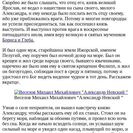
Скорбно же было слышать, что отец его, князь великий
Ярослав, не ведал о нашествии на сына своего, милого
Александра, и ему некогда было послать весть отцу своему,
ибо уже приближались враги. Потому и многие новгородцы
не успели присоединиться, так как поспешил князь
выступить. И выступил против врага в воскресенье
пятнадцатого июля, имея веру великую в святых мучеников
Бориса и Глеба.
И был один муж, старейшина земли Ижорской, именем
Пелугий, ему поручен был ночной дозор на море. Был он
крещен и жил среди народа своего, бывшего язычниками,
наречено же было имя ему в святом крещении Филипп, и жил
он богоугодно, соблюдая пост в среду и пятницу, потому и
удостоил его Бог видеть видение чудное в тот день. Расскажем
вкратце.
Веселов Михаил Михайлович “Александр Невский “
Узнав о силе неприятеля, он вышел навстречу князю
Александру, чтобы рассказать ему об их станах. Стоял он на
берегу моря, наблюдая за обоими путями, и провел всю ночь
без сна. Когда же начало всходить солнце, он услышал шум
сильный на море и увидел один насад, плывущий по морю, и